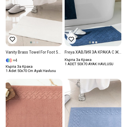
Vanity Brass Towel For Foot 50x70 Cm White
Freya ХАВЛИЯ ЗА КРАКА С Жакард Памучен 50x70 Cm Син
Кърпа За Крака
4
1 ADET 50X70 AYAK HAVLUSU
Кърпа За Крака
1 Adet 50x70 Cm Ayak Havlusu