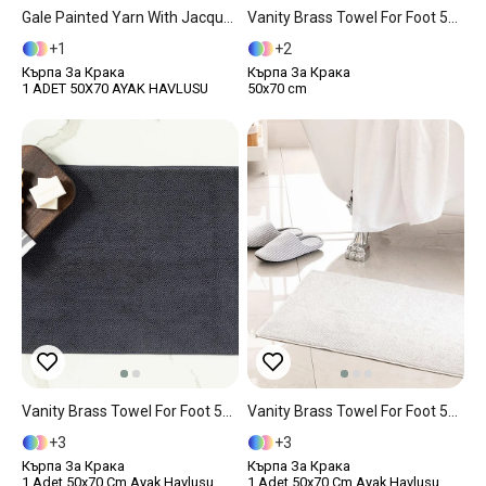
Gale Painted Yarn With Jacquard Towel For Foot 50x70 Cm Blue
Vanity Brass Towel For Foot 50x70 Cm Light Indigo
1
2
Кърпа За Крака
Кърпа За Крака
1 ADET 50X70 AYAK HAVLUSU
50x70 cm
Vanity Brass Towel For Foot 50x70 Cm Anthracite
Vanity Brass Towel For Foot 50x70 Cm Light Gray
3
3
Кърпа За Крака
Кърпа За Крака
1 Adet 50x70 Cm Ayak Havlusu
1 Adet 50x70 Cm Ayak Havlusu