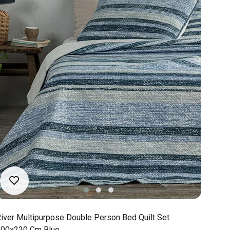
iver Multipurpose Double Person Bed Quilt Set
200x220 Cm Blue