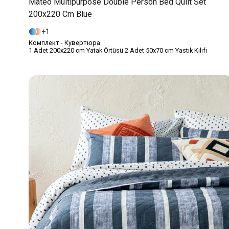
Mateo Multipurpose Double Person Bed Quilt Set
200x220 Cm Blue
1
Комплект - Кувертюра
1 Adet 200x220 cm Yatak Örtüsü 2 Adet 50x70 cm Yastık Kılıfı