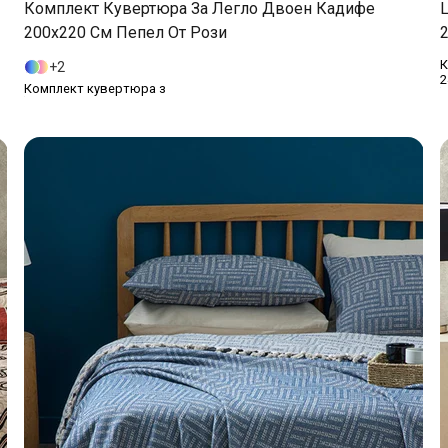
Комплект Кувертюра За Легло Двоен Кадифе
L
200x220 См Пепел От Рози
К
2
2
Комплект кувертюра з