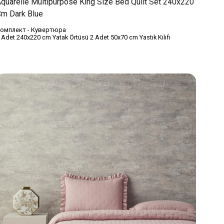
quarelle Multipurpose King Size Bed Quilt Set 240x220
m Dark Blue
омплект - Кувертюра
 Adet 240x220 cm Yatak Örtüsü 2 Adet 50x70 cm Yastık Kılıfı