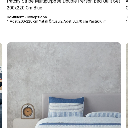
Patchy Stripe Multipurpose Double Person Bed Quilt Set
A
200x220 Cm Blue
C
Комплект - Кувертюра
К
1 Adet 200x220 cm Yatak Örtüsü 2 Adet 50x70 cm Yastık Kılıfı
1