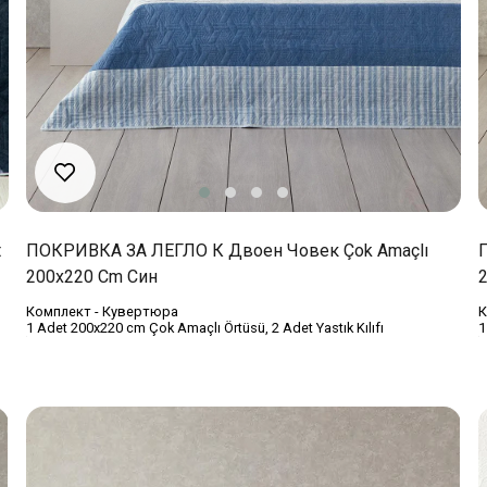
t
ПОКРИВКА ЗА ЛЕГЛО К Двоен Човек Çok Amaçlı
200x220 Cm Син
Комплект - Кувертюра
К
1 Adet 200x220 cm Çok Amaçlı Örtüsü, 2 Adet Yastık Kılıfı
1