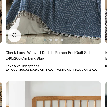
Check Lines Weaved Double Person Bed Quilt Set
M
240x260 Cm Dark Blue
B
Комплект - Кувертюра
К
YATAK ÖRTÜSÜ 240X260 CM 1 ADET, YASTIK KILIFI 50X70 CM 2 ADET
1