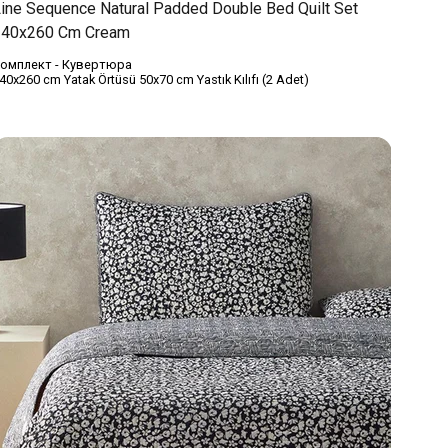
ine Sequence Natural Padded Double Bed Quilt Set
240x260 Cm Cream
омплект - Кувертюра
40x260 cm Yatak Örtüsü 50x70 cm Yastık Kılıfı (2 Adet)