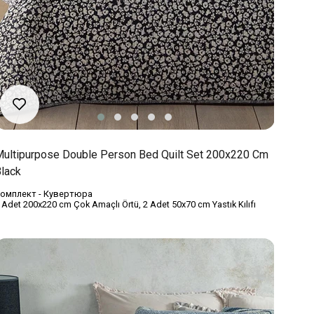
ultipurpose Double Person Bed Quilt Set 200x220 Cm
lack
омплект - Кувертюра
 Adet 200x220 cm Çok Amaçlı Örtü, 2 Adet 50x70 cm Yastık Kılıfı