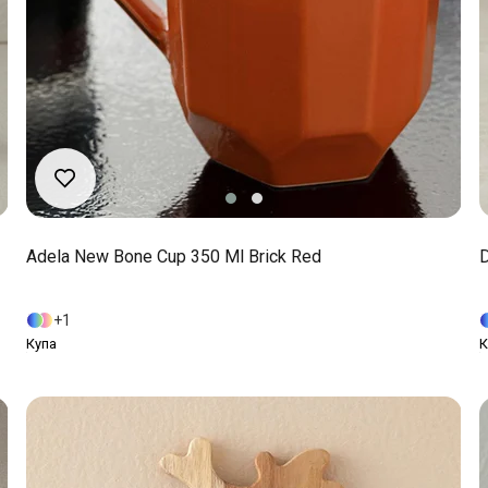
Adela New Bone Cup 350 Ml Brick Red
D
1
Купа
К