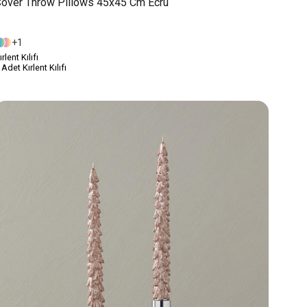
over Throw Pillows 45x45 Cm Ecru
1
ırlent Kılıfı
 Adet Kırlent Kılıfı