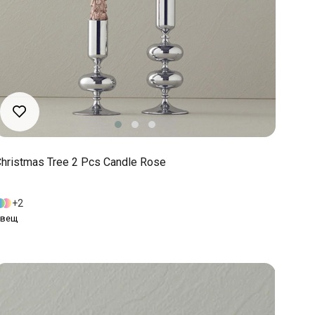
hristmas Tree 2 Pcs Candle Rose
2
Свещ