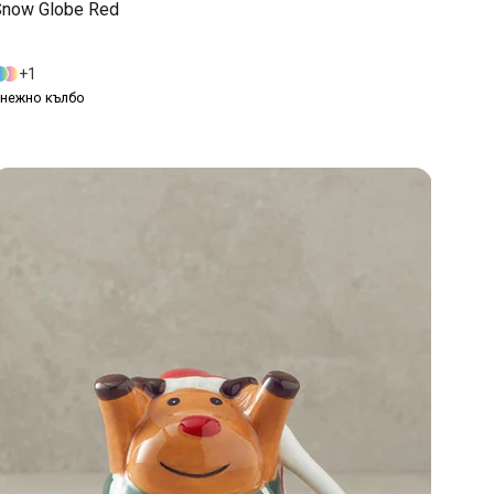
Snow Globe Red
1
нежно кълбо