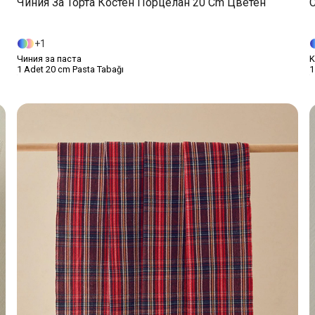
Чиния За Торта Костен Порцелан 20 Cm Цветен
C
1
Чиния за паста
K
1 Adet 20 cm Pasta Tabağı
1