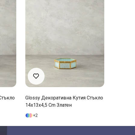
Стъкло
Glossy Декоративна Кутия Стъкло
Glossy Д
14x13x4,5 Cm Златен
29x18x4 
2
1