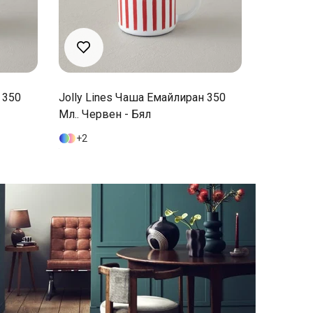
 350
Carnival Floral Чаша Емайлиран 350
Мл.. Бял - Морскосин
1
Съдържание на продукта:
1 парче 350 ml
чаша