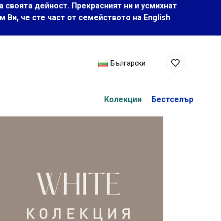
а своята дейност. Прекрасният ни и усмихнат
Ви, че сте част от семейството на Еnglish
Български
Колекции
Бестселър