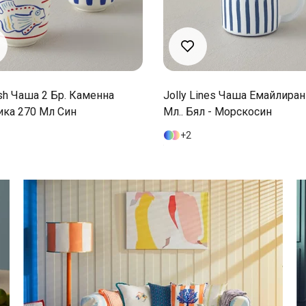
Lines Чаша Емайлиран 350
Jolly Lines Чаша Емайлиран
ял - Морскосин
Мл.. Червен - Бял
2