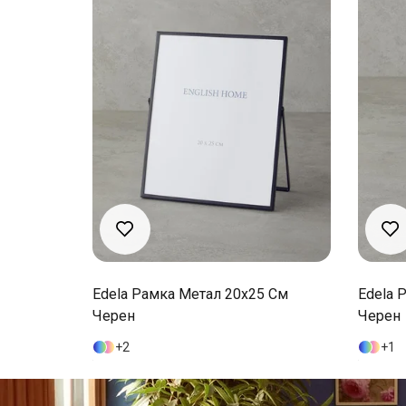
30x22x18
Edela Рамка Метал 20x25 См
Edela 
Черен
Черен
2
1