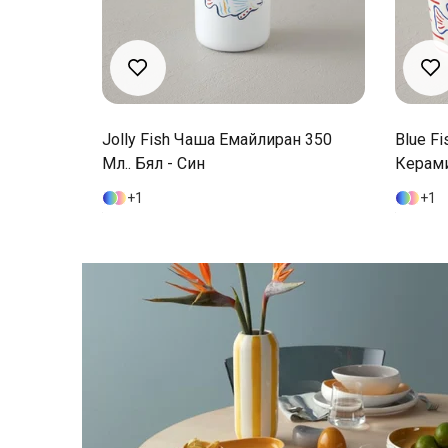
ан 350
Blue Fish Чаша 2 Бр. Каменна
Jolly 
Керамика 270 Мл Син
Мл.. Б
1
2