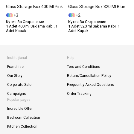
Glass Storage Box 400 Ml Pink
Glass Storage Box 320 Ml Blue
3
2
Кутия За Съхранение
Кутия За Съхранение
1 Adet 400 ml Saklama Kabı ,1
1 Adet 320 ml Saklama Kabı ,1
Adet Kapak
Adet Kapak
Instituţional
Help
Franchise
Ters and Conditions
Our Story
Return/Cancellation Policy
Corporate Sale
Frequently Asked Questions
Campaigns
Order Tracking
Popular pages
Incredible Offer
Bedroom Collection
Kitchen Collection