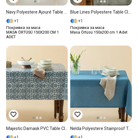
Navy Polyestere Ajouré Table Cloth 150x200 Cm Cream
Blue Lines Polyestere Table Cloth 150x200 Cm Dark Blue
1
1
Покривка за маса
Покривка за маса
MASA ÖRTÜSÜ 150X200 CM 1
Masa Örtüsü 150x200 cm 1 Adet
ADET
Majestic Damask PVC Table Cloth 100x140 Cm Dark Blue
Nelda Polyestere Stainproof Table Cloth 100x140 Cm Blue
1
1