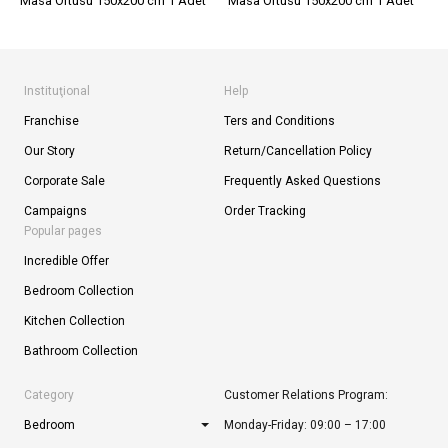
Masa Örtüsü 150x200 cm 1 Adet
Masa Örtüsü 150x200 cm 1 Adet
Instituţional
Help
Franchise
Ters and Conditions
Our Story
Return/Cancellation Policy
Corporate Sale
Frequently Asked Questions
Campaigns
Order Tracking
Popular pages
Incredible Offer
Bedroom Collection
Kitchen Collection
Bathroom Collection
Category
Customer Relations Program:
Bedroom
Monday-Friday: 09:00 – 17:00