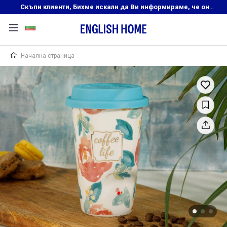
Скъпи клиенти, Бихме искали да Ви информираме, че онлайн магазинът на English Home преустановява своята дейност. Прекрасният ни и усмихнат екип ,Ви очаква в нашите физически магазини, където ще откриете любимите си продукти! Благодарим Ви, че сте част от семейството на Еnglish Home!
Начална страница