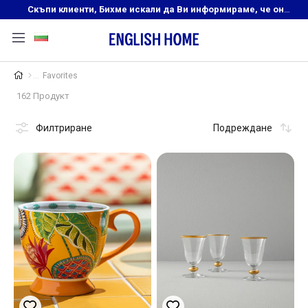
Скъпи клиенти, Бихме искали да Ви информираме, че онлайн магазинът на English Home преустановява своята дейност. Прекрасният ни и усмихнат екип ,Ви очаква в нашите физически магазини, където ще откриете любимите си продукти! Благодарим Ви, че сте част от семейството на Еnglish Home!
Favorites
162 Продукт
Филтриране
Подреждане