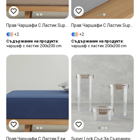
Прав Чаршафи С Ластик Super King Size, Памучен, Пяна От Кафе, 200 X 200 Cm
Прав Чаршафи С Ластик Super King Size, Памучен, Камъче, 200 X 200 Cm
2
2
Съдържание на продукта:
Съдържание на продукта:
чаршаф с ластик 200x200 cm
чаршаф с ластик 200x200 cm
Прав Чаршафи С Ластик Единичен Размер, Памучен, Среднощно Синьо, 100 X 200 Cm
Super Lock Съд За Съхранение 3 Бр. Пластмаса 400+1400+17800 Мл. Бежов