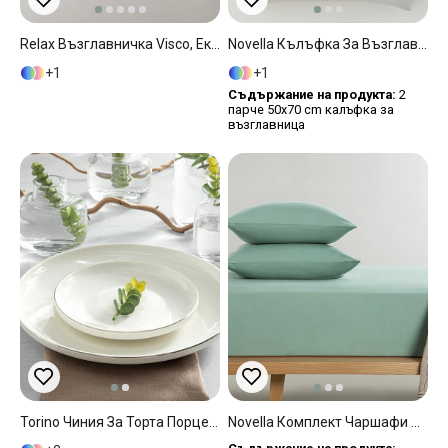
Relax Възглавничка Visco, Екру, 55 X 35 X 12 Cm
Novella Кълъфка За Възглавница 2Бр., Памучен Памук, Сиво, 50 X 70 Cm
1
1
Съдържание на продукта:
2
парче 50x70 cm калъфка за
възглавница
Torino Чиния За Торта Порцелан 17 См Сребърен.
Novella Комплект Чаршафи С Л Двоен Размер, Premium Soft Cotton, Селедон, 160 X 200 Cm