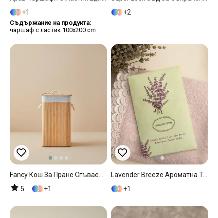
1
2
Съдържание на продукта:
чаршаф с ластик 100x200 cm
Fancy Кош За Пране Сгъваем, Бежово, 35 X 35 X 60 Cm
Lavender Breeze Ароматна Торбичка Мента, 19 Gr
5
1
1