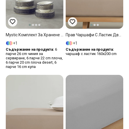
Mystic Комплект За Хранене Порцелан 24 Части За 6 Души Черен
Прав Чаршафи С Ластик Двоен Размер, Памучен, Пяна От Кафе, 160 X 200 Cm
1
1
Съдържание на продукта:
6
Съдържание на продукта:
парче 26 cm чиния за
чаршаф с ластик 160x200 cm
сервиране, 6 парче 22 cm плоча,
6 парче 20 cm плоча desert, 6
парче 16 cm купа