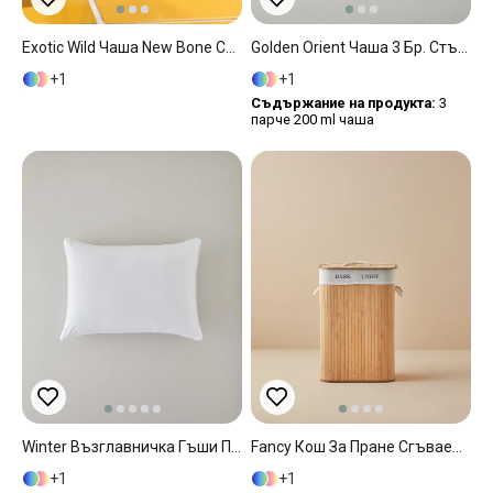
Exotic Wild Чаша New Bone China, Жълто, 460 Ml
Golden Orient Чаша 3 Бр. Стъкло 200 Мл Златен
1
1
Съдържание на продукта:
3
парче 200 ml чаша
Winter Възглавничка Гъши Пух, Бяло, 50 X 70 Cm
Fancy Кош За Пране Сгъваема С 2 Отделения, Бамбук, Бежово, 40 X 30 X 60 Cm
1
1