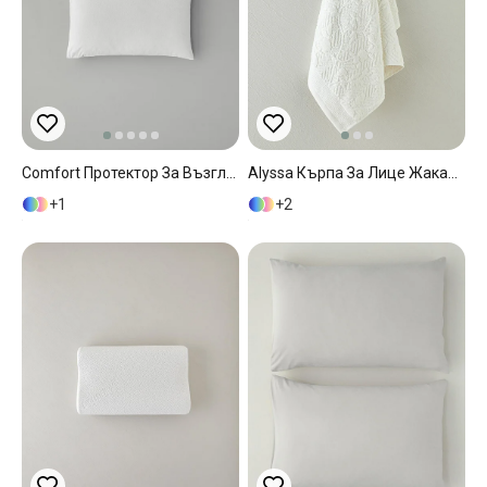
Comfort Протектор За Възглавница Водоустойчив Памучен 50x70 См Бял
Alyssa Кърпа За Лице Жакардов Памучен 50x80 См Екрю
1
2