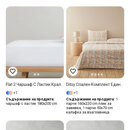
Flat 2 Чаршаф С Ластик Кралски Размер Памучен 180x200 См Бял
Ditsy Спален Комплект Единичен Памучен 160x220 См Жълт
1
1
Съдържание на продукта:
Съдържание на продукта:
1
чаршаф с ластик 180x200 cm
парче 160x220 cm плик за
завивка, 1 парче 50x70 cm
калъфка за възглавница