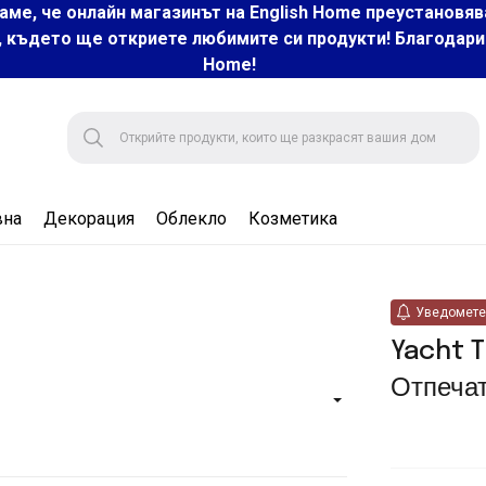
аме, че онлайн магазинът на English Home преустановяв
, където ще откриете любимите си продукти! Благодарим 
Home!
вна
Декорация
Облекло
Козметика
Уведомете 
Yacht T
Отпеча