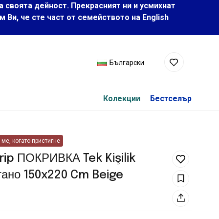
а своята дейност. Прекрасният ни и усмихнат
Ви, че сте част от семейството на Еnglish
Български
Колекции
Бестселър
ме, когато пристигне
rip ПОКРИВКА Tek Kişilik
тано 150x220 Cm Beige