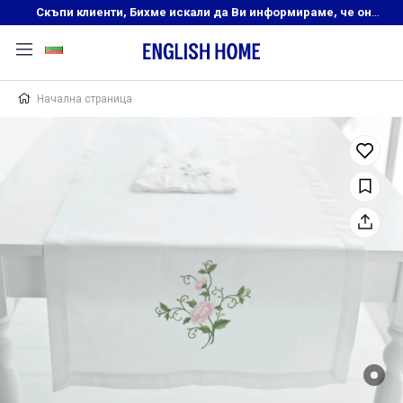
Скъпи клиенти, Бихме искали да Ви информираме, че онлайн магазинът на English Home преустановява своята дейност. Прекрасният ни и усмихнат екип ,Ви очаква в нашите физически магазини, където ще откриете любимите си продукти! Благодарим Ви, че сте част от семейството на Еnglish Home!
Начална страница