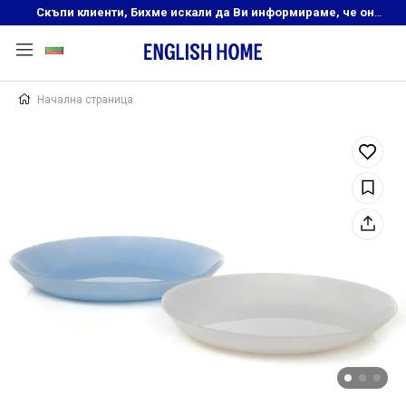
Скъпи клиенти, Бихме искали да Ви информираме, че онлайн магазинът на English Home преустановява своята дейност. Прекрасният ни и усмихнат екип ,Ви очаква в нашите физически магазини, където ще откриете любимите си продукти! Благодарим Ви, че сте част от семейството на Еnglish Home!
Начална страница