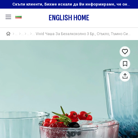
Скъпи клиенти, Бихме искали да Ви информираме, че онлайн магазинът на English Home преустановява своята дейност. Прекрасният ни и усмихнат екип ,Ви очаква в нашите физически магазини, където ще откриете любимите си продукти! Благодарим Ви, че сте част от семейството на Еnglish Home!
Vivid Чаша За Безалкохолно 3 Бр., Стъкло, Тъмно Синьо, 320 Ml