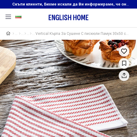
Скъпи клиенти, Бихме искали да Ви информираме, че онлайн магазинът на English Home преустановява своята дейност. Прекрасният ни и усмихнат екип ,Ви очаква в нашите физически магазини, където ще откриете любимите си продукти! Благодарим Ви, че сте част от семейството на Еnglish Home!
Vertical Кърпа За Сушене С пискюли Памук 30x50 см Червен