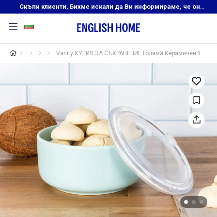
Скъпи клиенти, Бихме искали да Ви информираме, че онлайн магазинът на English Home преустановява своята дейност. Прекрасният ни и усмихнат екип ,Ви очаква в нашите физически магазини, където ще откриете любимите си продукти! Благодарим Ви, че сте част от семейството на Еnglish Home!
Vanity КУТИЯ ЗА СЪХРАНЕНИЕ Голяма Керамичен 16 cm Seledon,