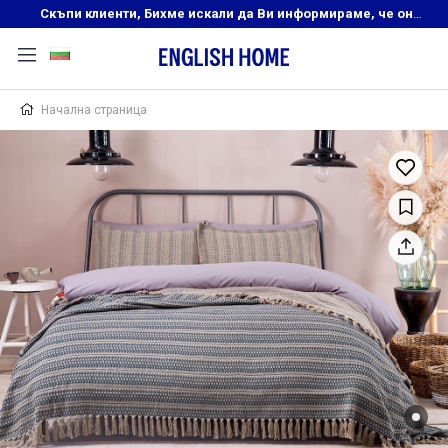
Скъпи клиенти, Бихме искали да Ви информираме, че онлайн магазинът на English Home преустановява своята дейност. Прекрасният ни и усмихнат екип ,Ви очаква в нашите физически магазини, където ще откриете любимите си продукти! Благодарим Ви, че сте част от семейството на Еnglish Home!
Начална страница