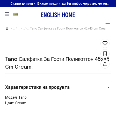
Скъпи клиенти, Бихме искали да Ви информираме, че онлайн магазинът на English Home преустановява своята дейност. Прекрасният ни и усмихнат екип ,Ви очаква в нашите физически магазини, където ще откриете любимите си продукти! Благодарим Ви, че сте част от семейството на Еnglish Home!
Tano Салфетка за Гости Поликоттон 45x45 cm Cream.
Tano Салфетка За Гости Поликоттон 45x45
Cm Cream.
Характеристики на продукта
Модел: Tano
Цвят: Cream.