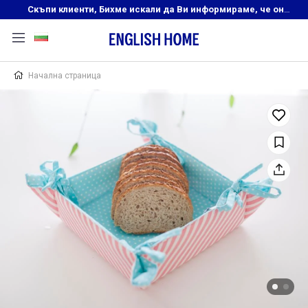
Скъпи клиенти, Бихме искали да Ви информираме, че онлайн магазинът на English Home преустановява своята дейност. Прекрасният ни и усмихнат екип ,Ви очаква в нашите физически магазини, където ще откриете любимите си продукти! Благодарим Ви, че сте част от семейството на Еnglish Home!
Начална страница