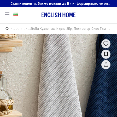
Скъпи клиенти, Бихме искали да Ви информираме, че онлайн магазинът на English Home преустановява своята дейност. Прекрасният ни и усмихнат екип ,Ви очаква в нашите физически магазини, където ще откриете любимите си продукти! Благодарим Ви, че сте част от семейството на Еnglish Home!
Stoffa Кухненска Кърпа 2Бр., Полиестер, Сиво-Тъмно Синьо, 30 X 40 Cm