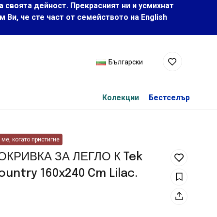
а своята дейност. Прекрасният ни и усмихнат
Ви, че сте част от семейството на Еnglish
Български
Колекции
Бестселър
ме, когато пристигне
ПОКРИВКА ЗА ЛЕГЛО К Tek
 Country 160x240 Cm Lilac.