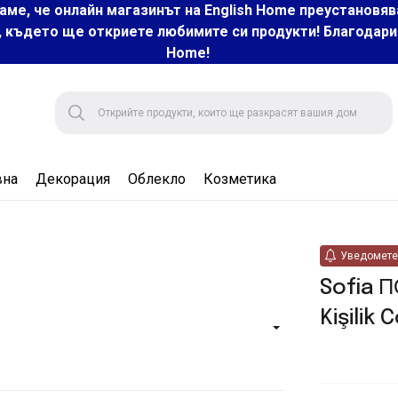
аме, че онлайн магазинът на English Home преустановяв
, където ще откриете любимите си продукти! Благодарим 
Home!
вна
Декорация
Облекло
Козметика
Уведомете 
Sofia 
Kişilik