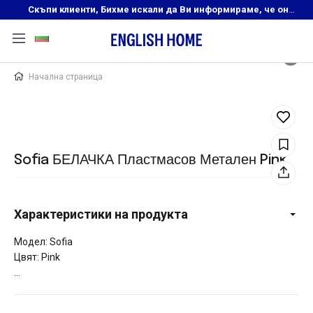
Скъпи клиенти, Бихме искали да Ви информираме, че онлайн магазинът на English Home преустановява своята дейност. Прекрасният ни и усмихнат екип ,Ви очаква в нашите физически магазини, където ще откриете любимите си продукти! Благодарим Ви, че сте част от семейството на Еnglish Home!
Начална страница
Sofia БЕЛАЧКА Пластмасов Метален Pink
Характеристики на продукта
Модел: Sofia
Цвят: Pink