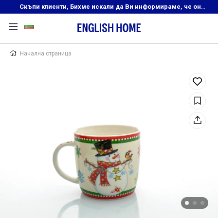
Скъпи клиенти, Бихме искали да Ви информираме, че онлайн магазинът на English Home преустановява своята дейност. Прекрасният ни и усмихнат екип ,Ви очаква в нашите физически магазини, където ще откриете любимите си продукти! Благодарим Ви, че сте част от семейството на Еnglish Home!
Начална страница