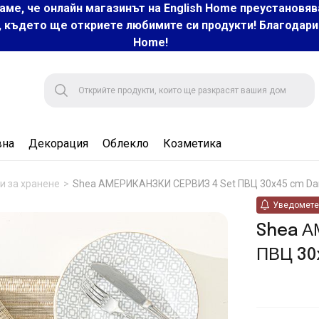
аме, че онлайн магазинът на English Home преустановяв
, където ще откриете любимите си продукти! Благодарим 
Home!
вна
Декорация
Облекло
Козметика
и за хранене
Shea АМЕРИКАНЗКИ СЕРВИЗ 4 Set ПВЦ 30x45 cm Dar
Уведомете 
Shea А
ПВЦ 30