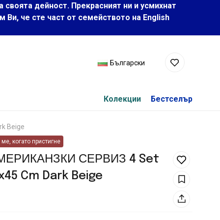
а своята дейност. Прекрасният ни и усмихнат
Ви, че сте част от семейството на Еnglish
Български
Колекции
Бестселър
k Beige
ме, когато пристигне
МЕРИКАНЗКИ СЕРВИЗ 4 Set
x45 Cm Dark Beige