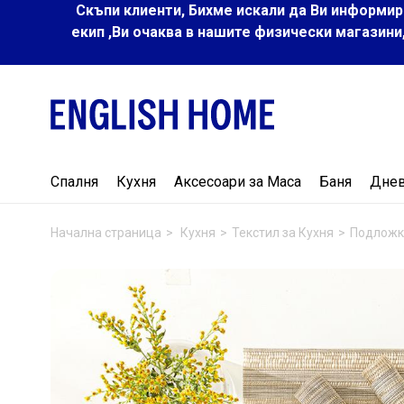
Скъпи клиенти, Бихме искали да Ви информир
екип ,Ви очаква в нашите физически магазини
Спалня
Кухня
Аксесоари за Маса
Баня
Дне
Начална страница
Кухня
Текстил за Кухня
Подложк