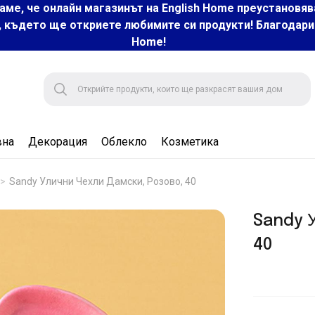
аме, че онлайн магазинът на English Home преустановяв
, където ще откриете любимите си продукти! Благодарим 
Home!
вна
Декорация
Облекло
Козметика
Sandy Улични Чехли Дамски, Розово, 40
Sandy У
40