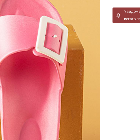
Уведоме
когато п