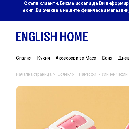
Скъпи клиенти, Бихме искали да Ви информир
екип ,Ви очаква в нашите физически магазини
Спалня
Кухня
Аксесоари за Маса
Баня
Дне
Начална страница
Облекло
Пантофи
Улични чехли