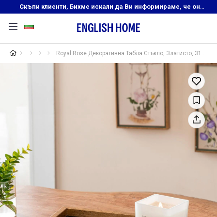
Скъпи клиенти, Бихме искали да Ви информираме, че онлайн магазинът на English Home преустановява своята дейност. Прекрасният ни и усмихнат екип ,Ви очаква в нашите физически магазини, където ще откриете любимите си продукти! Благодарим Ви, че сте част от семейството на Еnglish Home!
Royal Rose Декоративна Табла Стъкло, Златисто, 31 X 46 Cm