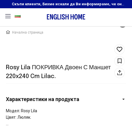
Скъпи клиенти, Бихме искали да Ви информираме, че онлайн магазинът на English Home преустановява своята дейност. Прекрасният ни и усмихнат екип ,Ви очаква в нашите физически магазини, където ще откриете любимите си продукти! Благодарим Ви, че сте част от семейството на Еnglish Home!
Начална страница
Rosy Lila ПОКРИВКА Двоен С Маншет
220x240 Cm Lilac.
Характеристики на продукта
Модел: Rosy Lila
Цвят: Люляк.