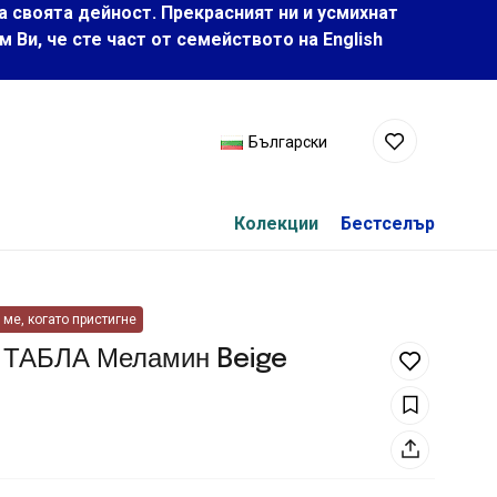
а своята дейност. Прекрасният ни и усмихнат
Ви, че сте част от семейството на Еnglish
Български
Колекции
Бестселър
ме, когато пристигне
 ТАБЛА Меламин Beige