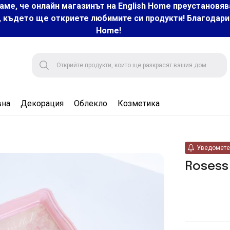
аме, че онлайн магазинът на English Home преустановяв
, където ще откриете любимите си продукти! Благодарим 
Home!
вна
Декорация
Облекло
Козметика
Уведомете 
Rosess