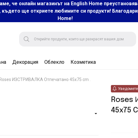
аме, че онлайн магазинът на English Home преустановяв
, където ще откриете любимите си продукти! Благодарим 
Home!
вна
Декорация
Облекло
Козметика
Roses ИЗСТРИВАЛКА Отпечатано 45x75 cm .
Уведомете 
Roses 
45x75 C