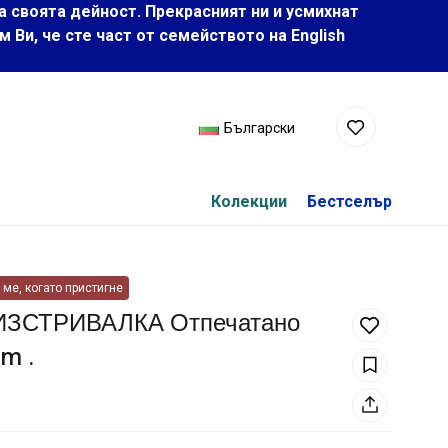
а своята дейност. Прекрасният ни и усмихнат
Ви, че сте част от семейството на Еnglish
Български
Колекции
Бестселър
ме, когато пристигне
ИЗСТРИВАЛКА Отпечатано
m .