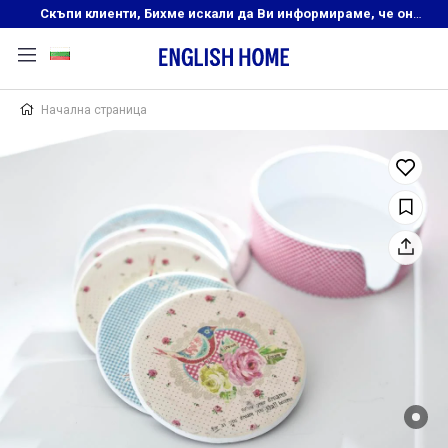
Скъпи клиенти, Бихме искали да Ви информираме, че онлайн магазинът на English Home преустановява своята дейност. Прекрасният ни и усмихнат екип ,Ви очаква в нашите физически магазини, където ще откриете любимите си продукти! Благодарим Ви, че сте част от семейството на Еnglish Home!
Начална страница