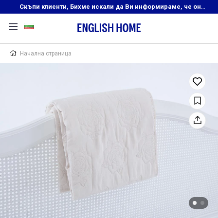
Скъпи клиенти, Бихме искали да Ви информираме, че онлайн магазинът на English Home преустановява своята дейност. Прекрасният ни и усмихнат екип ,Ви очаква в нашите физически магазини, където ще откриете любимите си продукти! Благодарим Ви, че сте част от семейството на Еnglish Home!
Начална страница