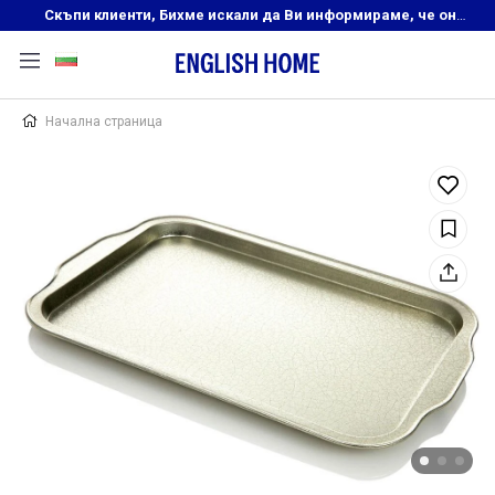
Скъпи клиенти, Бихме искали да Ви информираме, че онлайн магазинът на English Home преустановява своята дейност. Прекрасният ни и усмихнат екип ,Ви очаква в нашите физически магазини, където ще откриете любимите си продукти! Благодарим Ви, че сте част от семейството на Еnglish Home!
Начална страница