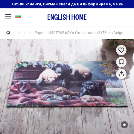
Скъпи клиенти, Бихме искали да Ви информираме, че онлайн магазинът на English Home преустановява своята дейност. Прекрасният ни и усмихнат екип ,Ви очаква в нашите физически магазини, където ще откриете любимите си продукти! Благодарим Ви, че сте част от семейството на Еnglish Home!
Puppies ИЗСТРИВАЛКА Отпечатано 45x75 cm Beige