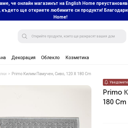
аме, че онлайн магазинът на English Home преустановяв
, където ще откриете любимите си продукти! Благодарим 
Home!
вна
Декорация
Облекло
Козметика
елки
Primo Килим Памучен, Сиво, 120 X 180 Cm
Уведомете 
Primo К
180 Cm