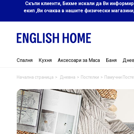
Скъпи клиенти, Бихме искали да Ви информир
екип ,Ви очаква в нашите физически магазини
Спалня
Кухня
Аксесоари за Маса
Баня
Дне
Начална страница
Дневна
Постелки
Памучни Пост