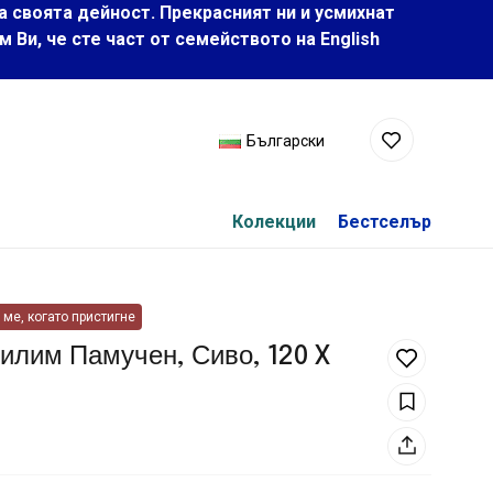
а своята дейност. Прекрасният ни и усмихнат
Ви, че сте част от семейството на Еnglish
Български
Колекции
Бестселър
ме, когато пристигне
илим Памучен, Сиво, 120 X