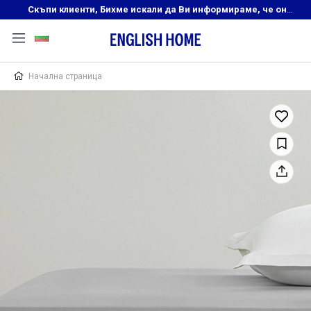
Скъпи клиенти, Бихме искали да Ви информираме, че онлайн магазинът на English Home преустановява своята дейност. Прекрасният ни и усмихнат екип ,Ви очаква в нашите физически магазини, където ще откриете любимите си продукти! Благодарим Ви, че сте част от семейството на Еnglish Home!
Начална страница