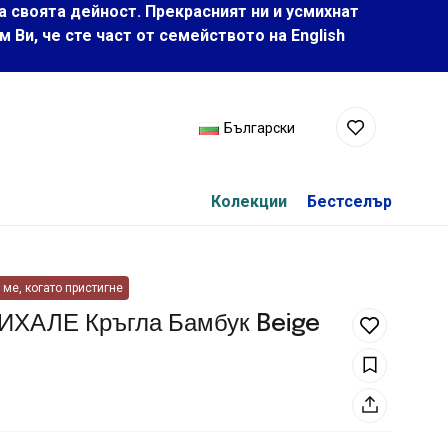
а своята дейност. Прекрасният ни и усмихнат
Ви, че сте част от семейството на Еnglish
Български
Колекции
Бестселър
ме, когато пристигне
НИХАЛЕ Кръгла Бамбук Beige