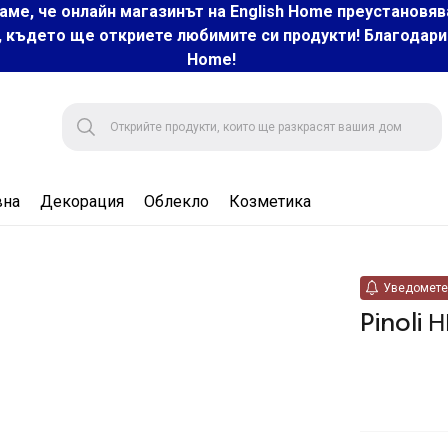
аме, че онлайн магазинът на English Home преустановяв
, където ще откриете любимите си продукти! Благодарим 
Home!
вна
Декорация
Облекло
Козметика
Уведомете 
Pinoli 