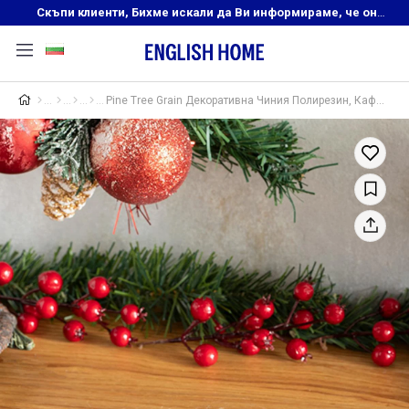
Скъпи клиенти, Бихме искали да Ви информираме, че онлайн магазинът на English Home преустановява своята дейност. Прекрасният ни и усмихнат екип ,Ви очаква в нашите физически магазини, където ще откриете любимите си продукти! Благодарим Ви, че сте част от семейството на Еnglish Home!
Pine Tree Grain Декоративна Чиния Полирезин, Кафяво, 25X13,8