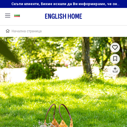
Скъпи клиенти, Бихме искали да Ви информираме, че онлайн магазинът на English Home преустановява своята дейност. Прекрасният ни и усмихнат екип ,Ви очаква в нашите физически магазини, където ще откриете любимите си продукти! Благодарим Ви, че сте част от семейството на Еnglish Home!
Начална страница