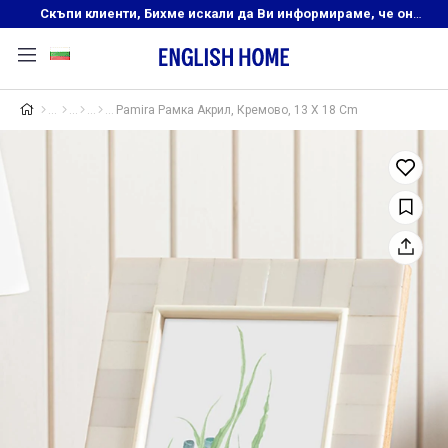
Скъпи клиенти, Бихме искали да Ви информираме, че онлайн магазинът на English Home преустановява своята дейност. Прекрасният ни и усмихнат екип ,Ви очаква в нашите физически магазини, където ще откриете любимите си продукти! Благодарим Ви, че сте част от семейството на Еnglish Home!
Pamira Рамка Акрил, Кремово, 13 X 18 Cm