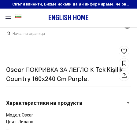
Скъпи клиенти, Бихме искали да Ви информираме, че онлайн магазинът на English Home преустановява своята дейност. Прекрасният ни и усмихнат екип ,Ви очаква в нашите физически магазини, където ще откриете любимите си продукти! Благодарим Ви, че сте част от семейството на Еnglish Home!
Начална страница
Oscar ПОКРИВКА ЗА ЛЕГЛО К Tek Kişilik
Country 160x240 Cm Purple.
Характеристики на продукта
Модел: Oscar
Цвят: Лилаво