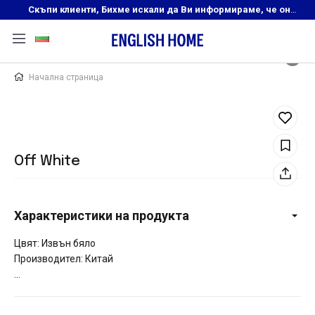
Скъпи клиенти, Бихме искали да Ви информираме, че онлайн магазинът на English Home преустановява своята дейност. Прекрасният ни и усмихнат екип ,Ви очаква в нашите физически магазини, където ще откриете любимите си продукти! Благодарим Ви, че сте част от семейството на Еnglish Home!
Начална страница
Off White
Характеристики на продукта
Цвят: Извън бяло
Производител: Китай