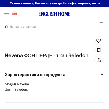
Скъпи клиенти, Бихме искали да Ви информираме, че онлайн магазинът на English Home преустановява своята дейност. Прекрасният ни и усмихнат екип ,Ви очаква в нашите физически магазини, където ще откриете любимите си продукти! Благодарим Ви, че сте част от семейството на Еnglish Home!
Начална страница
Nevena ФОН ПЕРДЕ Тъкан Seledon,
Характеристики на продукта
Модел: Nevena
Цвят: Seledon,