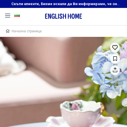
Скъпи клиенти, Бихме искали да Ви информираме, че онлайн магазинът на English Home преустановява своята дейност. Прекрасният ни и усмихнат екип ,Ви очаква в нашите физически магазини, където ще откриете любимите си продукти! Благодарим Ви, че сте част от семейството на Еnglish Home!
Начална страница