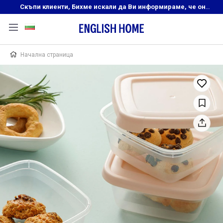
Скъпи клиенти, Бихме искали да Ви информираме, че онлайн магазинът на English Home преустановява своята дейност. Прекрасният ни и усмихнат екип ,Ви очаква в нашите физически магазини, където ще откриете любимите си продукти! Благодарим Ви, че сте част от семейството на Еnglish Home!
Начална страница