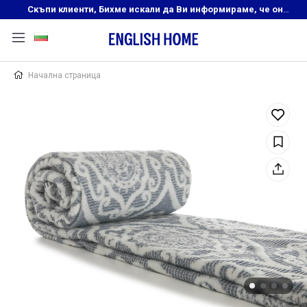
Скъпи клиенти, Бихме искали да Ви информираме, че онлайн магазинът на English Home преустановява своята дейност. Прекрасният ни и усмихнат екип ,Ви очаква в нашите физически магазини, където ще откриете любимите си продукти! Благодарим Ви, че сте част от семейството на Еnglish Home!
Начална страница