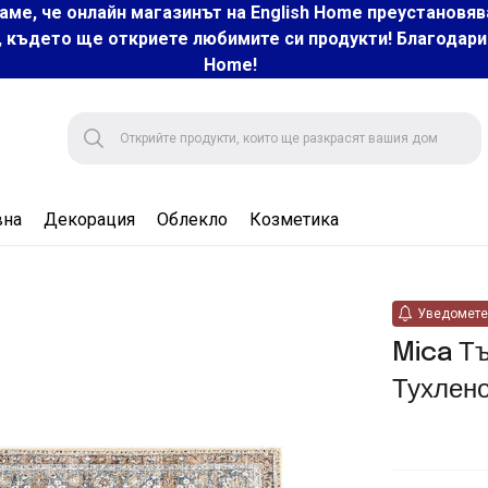
аме, че онлайн магазинът на English Home преустановяв
, където ще откриете любимите си продукти! Благодарим 
Home!
вна
Декорация
Облекло
Козметика
Уведомете 
Mica Тъ
Тухлен