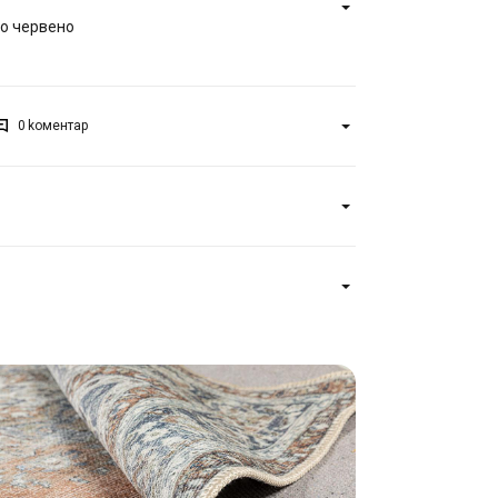
но червено
0