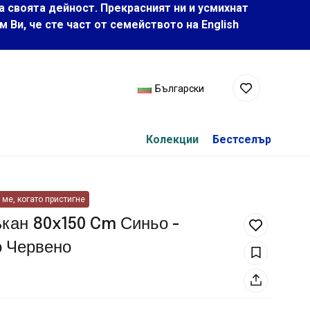
а своята дейност. Прекрасният ни и усмихнат
Ви, че сте част от семейството на Еnglish
Български
Колекции
Бестселър
ме, когато пристигне
кан 80x150 Cm Синьо -
о Червено