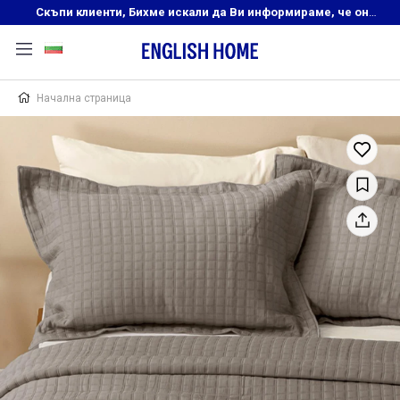
Скъпи клиенти, Бихме искали да Ви информираме, че онлайн магазинът на English Home преустановява своята дейност. Прекрасният ни и усмихнат екип ,Ви очаква в нашите физически магазини, където ще откриете любимите си продукти! Благодарим Ви, че сте част от семейството на Еnglish Home!
Начална страница