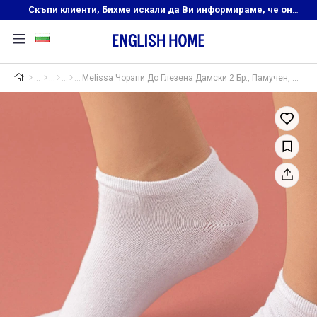
Скъпи клиенти, Бихме искали да Ви информираме, че онлайн магазинът на English Home преустановява своята дейност. Прекрасният ни и усмихнат екип ,Ви очаква в нашите физически магазини, където ще откриете любимите си продукти! Благодарим Ви, че сте част от семейството на Еnglish Home!
Melissa Чорапи До Глезена Дамски 2 Бр., Памучен, Кученце-Бяло, 36-40