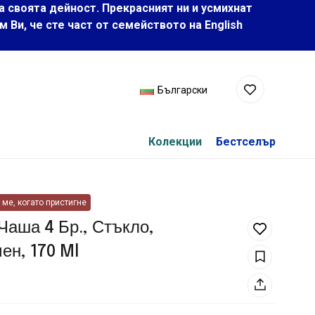
а своята дейност. Прекрасният ни и усмихнат
Ви, че сте част от семейството на Еnglish
Български
Колекции
Бестселър
ме, когато пристигне
Чаша 4 Бр., Стъкло,
ен, 170 Ml