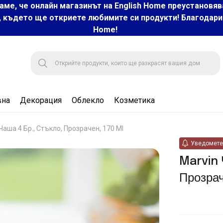
аме, че онлайн магазинът на English Home преустановяв
, където ще откриете любимите си продукти! Благодарим 
Home!
вна
Декорация
Облекло
Козметика
Чаша 4 Бр., Стъкло, Прозрачен, 170 Ml
Уведомете 
Marvin 
Прозрач