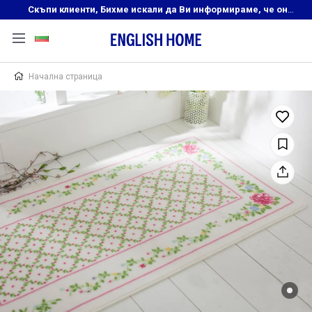
Скъпи клиенти, Бихме искали да Ви информираме, че онлайн магазинът на English Home преустановява своята дейност. Прекрасният ни и усмихнат екип ,Ви очаква в нашите физически магазини, където ще откриете любимите си продукти! Благодарим Ви, че сте част от семейството на Еnglish Home!
Начална страница