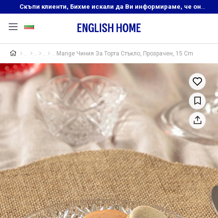
Скъпи клиенти, Бихме искали да Ви информираме, че онлайн магазинът на English Home преустановява своята дейност. Прекрасният ни и усмихнат екип ,Ви очаква в нашите физически магазини, където ще откриете любимите си продукти! Благодарим Ви, че сте част от семейството на Еnglish Home!
Mange Чиния За Торта Стъкло, Прозрачен, 15 Cm