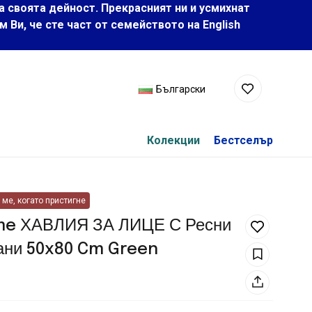
а своята дейност. Прекрасният ни и усмихнат
Ви, че сте част от семейството на Еnglish
Български
Колекции
Бестселър
ме, когато пристигне
e ХАВЛИЯ ЗА ЛИЦЕ С Ресни
ани 50x80 Cm Green