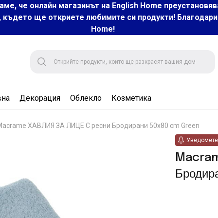
аме, че онлайн магазинът на English Home преустановяв
, където ще откриете любимите си продукти! Благодарим 
Home!
вна
Декорация
Облекло
Козметика
Macrame ХАВЛИЯ ЗА ЛИЦЕ С ресни Бродирани 50x80 cm Green
Уведомете 
Macram
Бродир